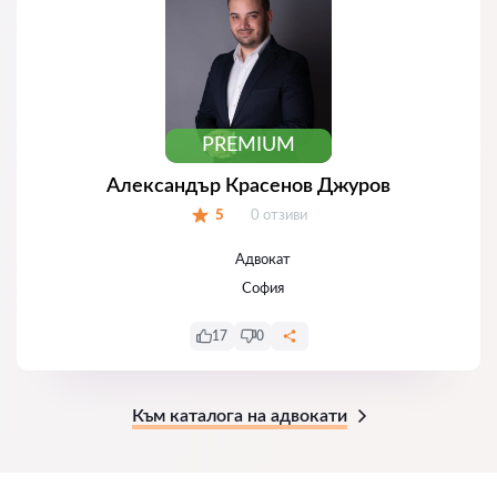
PREMIUM
Александър Красенов Джуров
Отзиви:
5
0 отзиви
Оценка:
Адвокат
София
17
0
Към каталога на адвокати