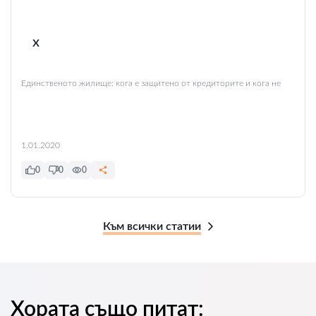
x
Единственото жилище: кога е защитено от кредиторите и кога не
1.01.2020
0
0
0
Към всички статии
Хората също питат: