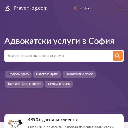
Praven-bg.com
София
Адвокатски услуги в
София
Трудово право
Налогово право
Наказателно право
Корпоративни спорове
Семейно право
4890+ доволни клиента
Ежедневно помагаме на хората да решат правните си