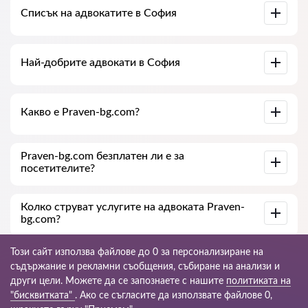
Консултация с адвоката онлайн или в офиса с проучване
на документите по делото. Списък на колегията на
Списък на адвокатите в София
адвокатите в София. Цени за услугите на адвокатите и
отзиви.
Пълна база данни на адвокатите в София в списък,
специално за вас. Пълна биография на адвокатите с
Най-добрите адвокати в София
телефонни номера.
Събрали сме списък с най-добрите адвокати в София с
пълна информация. Цени, отзиви, телефонен номер и
Какво е Praven-bg.com?
адрес.
Praven-bg.com е съвременна юридическа компания. Ние
Praven-bg.com безплатен ли е за
помагаме на физически и юридически лица, както и на
посетителите?
чуждестранни компании.
Да, самият сайт и неговото ползване са безплатни за
Колко струват услугите на адвоката Praven-
посетителите в София, но услугите и консултациите,
bg.com?
предоставяни от юристи и адвокати, са платни.
Цената на консултацията и услугите на нашите
Този сайт използва файлове до 0 за персонализиране на
специалисти зависи от сложността на въпроса и обема
съдържание и рекламни съобщения, събиране на анализи и
работа; обикновено консултацията по телефона (онлайн)
други цели. Можете да се запознаете с нашите
политиката на
е от 35 до 45 €. Цената на договора се обсъжда
индивидуално.
© 2026 Praven-bg.com
"бисквитката"
. Ако се съгласите да използвате файлове 0,