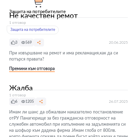
Защита на потребителите
Не качествен ремот
1 отговор
Защита на потребителите
3
569
20.06.2025
При извършване на ремот и има рекламация,как да си
потърся правата?
Премини към отговора
Жалба
1 отговор
6
1205
26.07.2025
Имам ли шанс да обжалвам наказателно постановление
отРУ Панагюрище за без гражданска отговорност на
служебен автомобил при изпълнение на задълженията си
на шофьор към дадена фирма .Имам глоба от 800лв.
която фирмата отказва да поеме бусът който карах е техен