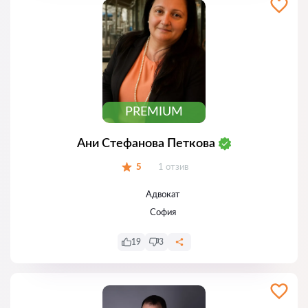
PREMIUM
Ани Стефанова Петкова
Отзиви:
5
1 отзив
Оценка:
Адвокат
София
19
3