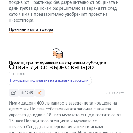
покрив (от Практикер) без разрешително от общината и
дали трябва да искам разрешително за верандата след
като я има в предварително удобреният проект на
инвеститора.
Премини към отговора
Помощ при получаване на държавни субсидии
Отказ да се върне капаро
1 отговор
Помощ при получаване на държавни субсидии
1
1248
20.08.2025
Имам дадени 400 лв капаро в заведение за кръщене на
детето ми.Но сега собственичката започна с номера
украсата да идва в 18 часа музиката също,а гостите са от
15 часа.Поради това агенцията и музиката се
отказват.След дълги пререкания и ние си искаме