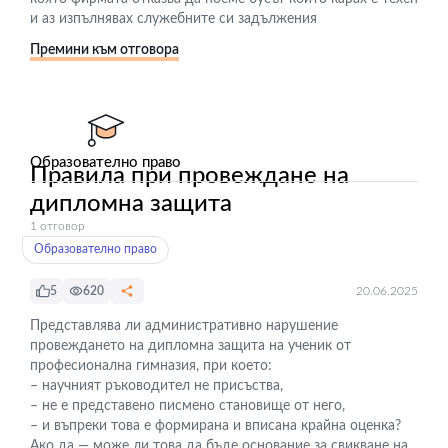
и аз изпълнявах служебните си задължения
Премини към отговора
Образователно право
Правила при провеждане на
дипломна защита
1 отговор
Образователно право
5
620
20.06.2025
Представлява ли административно нарушение
провеждането на дипломна защита на ученик от
професионална гимназия, при което:
– научният ръководител не присъства,
– не е представено писмено становище от него,
– и въпреки това е формирана и вписана крайна оценка?
Ако да — може ли това да бъде основание за свикване на