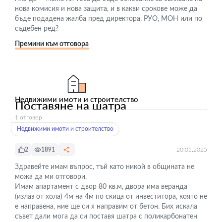
нова комисия и нова защита, и в какви срокове може да
бъде подадена жалба пред директора, РУО, МОН или по
съдебен ред?
Премини към отговора
Недвижими имоти и строителство
Поставяне на шатра
1 отговор
Недвижими имоти и строителство
2
1891
20.05.2025
Здравейте имам въпрос, тъй като никой в общината не
можа да ми отговори.
Имам апартамент с двор 80 кв.м, двора има веранда
(излаз от хола) 4м на 4м по скица от инвеститора, която не
е направена, ние ще си я направим от бетон. Бих искала
съвет дали мога да си поставя шатра с поликарбонатен