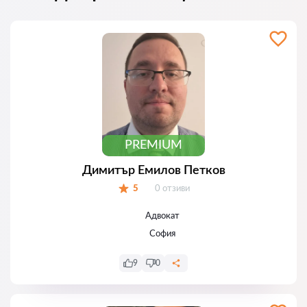
PREMIUM
Димитър Емилов Петков
Отзиви:
5
0 отзиви
Оценка:
Адвокат
София
9
0